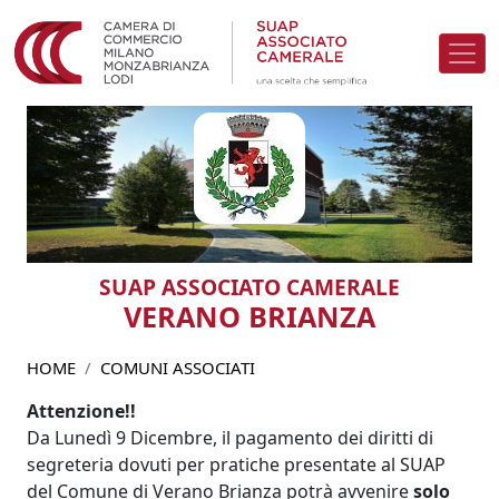
Salta al contenuto principale
Image
Image
SUAP ASSOCIATO CAMERALE
VERANO BRIANZA
HOME
COMUNI ASSOCIATI
Attenzione!!
Da Lunedì 9 Dicembre, il pagamento dei diritti di
segreteria dovuti per pratiche presentate al SUAP
del Comune di Verano Brianza potrà avvenire
solo