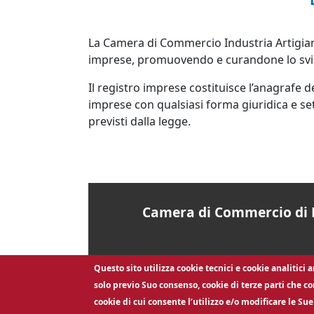
La Camera di Commercio Industria Artigiana
imprese, promuovendo e curandone lo svilu
Il registro imprese costituisce l’anagrafe de
imprese con qualsiasi forma giuridica e sett
previsti dalla legge.
Camera di Commercio di 
Questo sito utilizza cookie tecnici e cookie analitici
solo previo Suo consenso, cookie di terze parti che co
cookie di cui consente l’utilizzo e/o modificare le Su