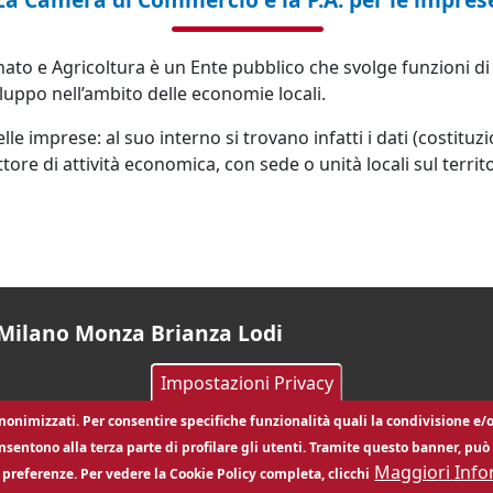
to e Agricoltura è un Ente pubblico che svolge funzioni di 
ppo nell’ambito delle economie locali.
lle imprese: al suo interno si trovano infatti i dati (costituz
ore di attività economica, con sede o unità locali sul territ
Milano Monza Brianza Lodi
Impostazioni Privacy
Social
 anonimizzati. Per consentire specifiche funzionalità quali la condivisione e/o
nsentono alla terza parte di profilare gli utenti. Tramite questo banner, può a
Maggiori Info
e preferenze. Per vedere la Cookie Policy completa, clicchi