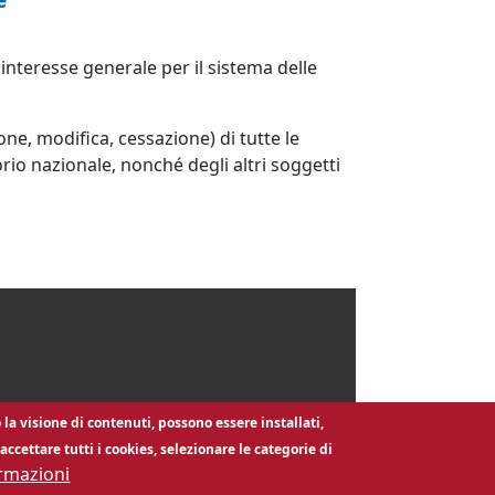
interesse generale per il sistema delle
ione, modifica, cessazione) di tutte le
orio nazionale, nonché degli altri soggetti
Contatti
 la visione di contenuti, possono essere installati,
ccettare tutti i cookies, selezionare le categorie di
SUAP Associato Camerale
rmazioni